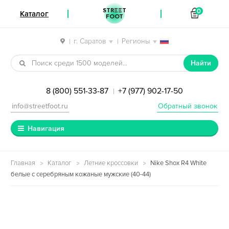
STREET
0
Каталог
FOOT
г. Саратов
Регионы
|
|
Перейти к навигации
Перейти к содержимому
Найти
8 (800) 551-33-87
+7 (977) 902-17-50
|
info@streetfoot.ru
Обратный звонок
Навигация
Главная
Каталог
Летние кроссовки
Nike Shox R4 White
белые с серебряным кожаные мужские (40-44)