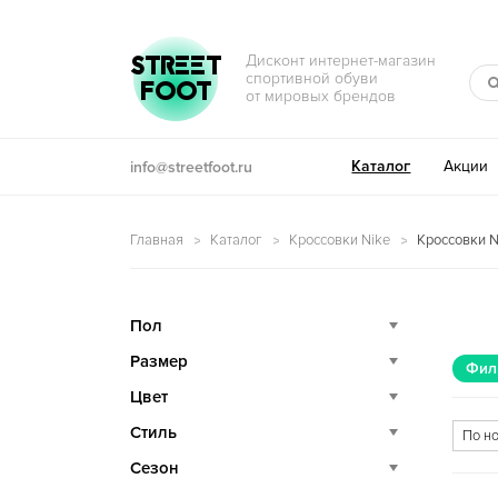
Перейти к навигации
Перейти к содержимому
STREET
Дисконт интернет-магазин
спортивной обуви
FOOT
от мировых брендов
Каталог
Акции
info@streetfoot.ru
Главная
Каталог
Кроссовки Nike
Кроссовки N
Пол
Размер
Фил
Цвет
Стиль
Сезон