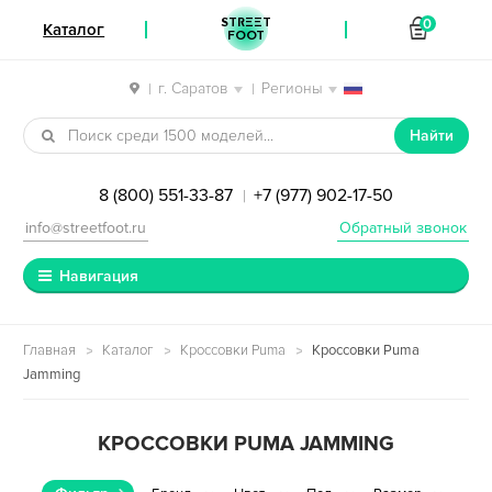
STREET
0
Каталог
FOOT
г. Саратов
Регионы
|
|
Перейти к навигации
Перейти к содержимому
Найти
8 (800) 551-33-87
+7 (977) 902-17-50
|
info@streetfoot.ru
Обратный звонок
Навигация
Главная
Каталог
Кроссовки Puma
Кроссовки Puma
Jamming
КРОССОВКИ PUMA JAMMING