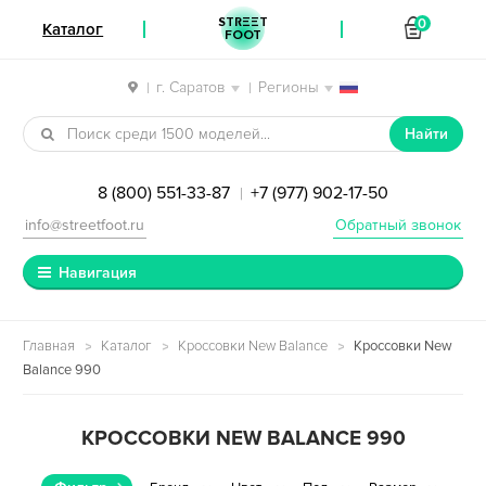
STREET
0
Каталог
FOOT
г. Саратов
Регионы
|
|
Перейти к навигации
Перейти к содержимому
Найти
8 (800) 551-33-87
+7 (977) 902-17-50
|
info@streetfoot.ru
Обратный звонок
Навигация
Главная
Каталог
Кроссовки New Balance
Кроссовки New
Balance 990
КРОССОВКИ NEW BALANCE 990