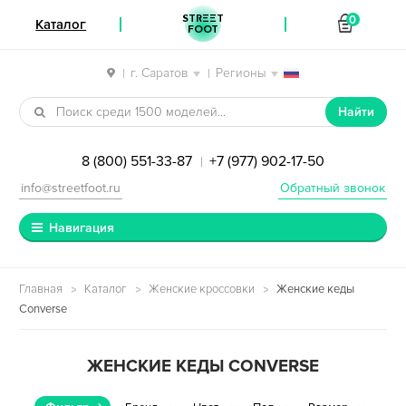
STREET
0
Каталог
FOOT
г. Саратов
Регионы
|
|
Перейти к навигации
Перейти к содержимому
Найти
8 (800) 551-33-87
+7 (977) 902-17-50
|
info@streetfoot.ru
Обратный звонок
Навигация
Главная
Каталог
Женские кроссовки
Женские кеды
Converse
ЖЕНСКИЕ КЕДЫ CONVERSE