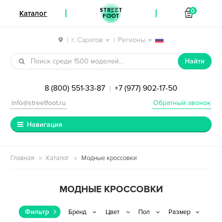
STREET
0
Каталог
FOOT
г. Саратов
Регионы
|
|
Перейти к навигации
Перейти к содержимому
Найти
8 (800) 551-33-87
+7 (977) 902-17-50
|
info@streetfoot.ru
Обратный звонок
Навигация
Главная
Каталог
Модные кроссовки
МОДНЫЕ КРОССОВКИ
Фильтр