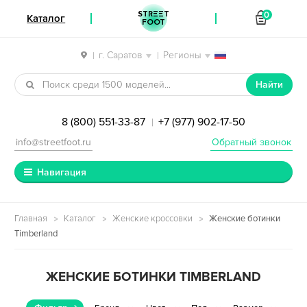
STREET
0
Каталог
FOOT
г. Саратов
Регионы
|
|
Перейти к навигации
Перейти к содержимому
Найти
8 (800) 551-33-87
+7 (977) 902-17-50
|
info@streetfoot.ru
Обратный звонок
Навигация
Главная
Каталог
Женские кроссовки
Женские ботинки
Timberland
ЖЕНСКИЕ БОТИНКИ TIMBERLAND