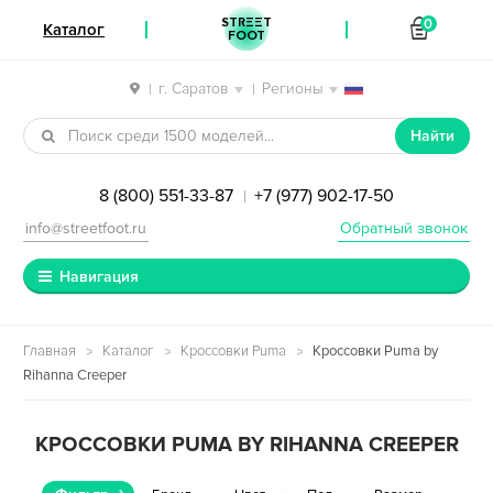
STREET
0
Каталог
FOOT
г. Саратов
Регионы
|
|
Перейти к навигации
Перейти к содержимому
Найти
8 (800) 551-33-87
+7 (977) 902-17-50
|
info@streetfoot.ru
Обратный звонок
Навигация
Главная
Каталог
Кроссовки Puma
Кроссовки Puma by
Rihanna Creeper
КРОССОВКИ PUMA BY RIHANNA CREEPER