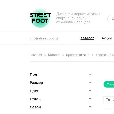
Перейти к навигации
Перейти к содержимому
STREET
Дисконт интернет-магазин
спортивной обуви
FOOT
от мировых брендов
Каталог
Акции
info@streetfoot.ru
Главная
Каталог
Кроссовки Nike
Кроссовки N
Пол
Размер
Фил
Цвет
Стиль
Сезон