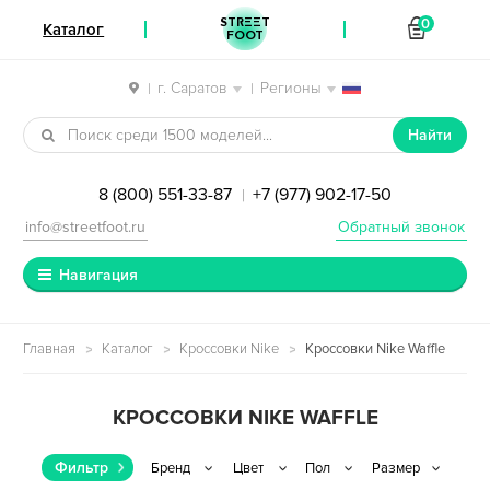
STREET
0
Каталог
FOOT
г. Саратов
Регионы
|
|
Перейти к навигации
Перейти к содержимому
Найти
8 (800) 551-33-87
+7 (977) 902-17-50
|
info@streetfoot.ru
Обратный звонок
Навигация
Главная
Каталог
Кроссовки Nike
Кроссовки Nike Waffle
КРОССОВКИ NIKE WAFFLE
Фильтр