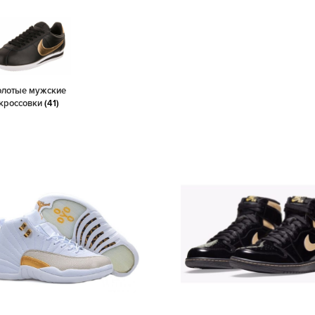
олотые мужские
кроссовки
(41)