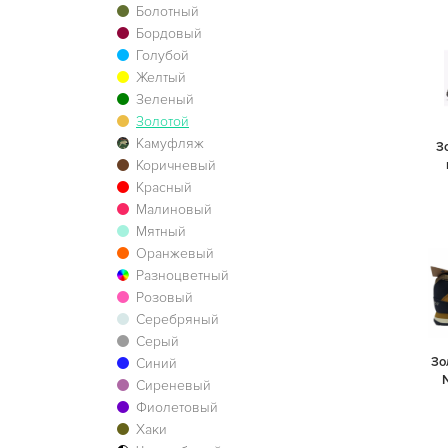
Болотный
Бордовый
Голубой
Желтый
Зеленый
Золотой
Камуфляж
З
Коричневый
Красный
Малиновый
Мятный
Оранжевый
Разноцветный
Розовый
Серебряный
Серый
Зо
Синий
Сиреневый
Фиолетовый
Хаки