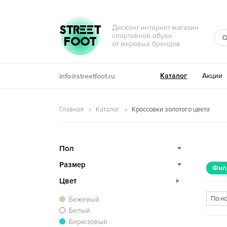
Перейти к навигации
Перейти к содержимому
STREET
Дисконт интернет-магазин
спортивной обуви
FOOT
от мировых брендов
Каталог
Акции
info@streetfoot.ru
Главная
Каталог
Кроссовки золотого цвета
Пол
Размер
Фил
Цвет
Бежевый
Белый
Бирюзовый