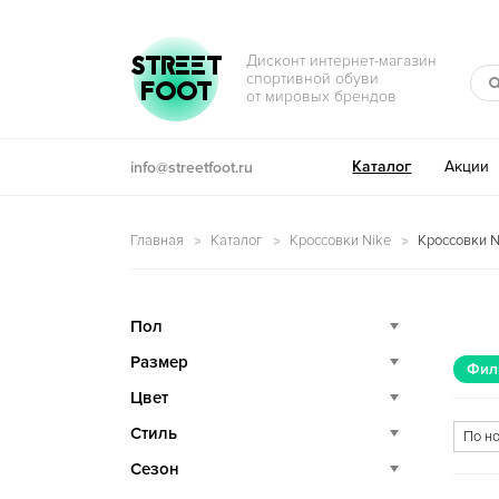
Перейти к навигации
Перейти к содержимому
STREET
Дисконт интернет-магазин
спортивной обуви
FOOT
от мировых брендов
Каталог
Акции
info@streetfoot.ru
Главная
Каталог
Кроссовки Nike
Кроссовки N
Пол
Размер
Фил
Цвет
Стиль
Сезон