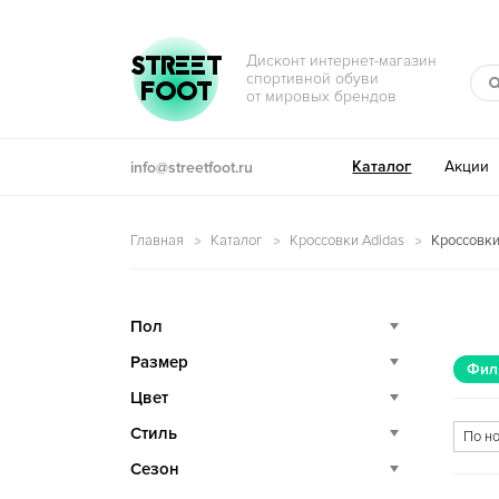
Перейти к навигации
Перейти к содержимому
STREET
Дисконт интернет-магазин
спортивной обуви
FOOT
от мировых брендов
Каталог
Акции
info@streetfoot.ru
Главная
Каталог
Кроссовки Adidas
Кроссовки
Пол
Размер
Фил
Цвет
Стиль
Сезон