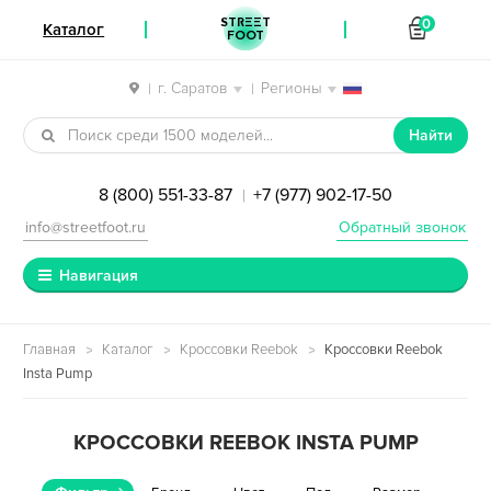
STREET
0
Каталог
FOOT
г. Саратов
Регионы
|
|
Перейти к навигации
Перейти к содержимому
Найти
8 (800) 551-33-87
+7 (977) 902-17-50
|
info@streetfoot.ru
Обратный звонок
Навигация
Главная
Каталог
Кроссовки Reebok
Кроссовки Reebok
Insta Pump
КРОССОВКИ REEBOK INSTA PUMP