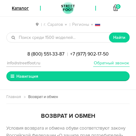
STREET
0
Каталог
FOOT
г. Саратов
Регионы
|
|
Перейти к навигации
Перейти к содержимому
Найти
8 (800) 551-33-87
+7 (977) 902-17-50
|
info@streetfoot.ru
Обратный звонок
Навигация
Главная
Возврат и обмен
ВОЗВРАТ И ОБМЕН
Условия возврата и обмена обуви соответствуют закону
Российской Федерации «О защите прав потребителей»