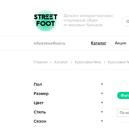
Перейти к навигации
Перейти к содержимому
STREET
Дисконт интернет-магазин
спортивной обуви
FOOT
от мировых брендов
Каталог
Акции
info@streetfoot.ru
Главная
Каталог
Кроссовки Nike
Кроссовки Ni
Пол
Размер
Фил
Цвет
Стиль
Сезон