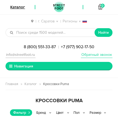
STREET
0
Каталог
FOOT
г. Саратов
Регионы
|
|
Перейти к навигации
Перейти к содержимому
Найти
8 (800) 551-33-87
+7 (977) 902-17-50
|
info@streetfoot.ru
Обратный звонок
Навигация
Главная
Каталог
Кроссовки Puma
КРОССОВКИ PUMA
Фильтр