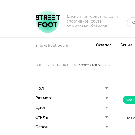
Перейти к навигации
Перейти к содержимому
STREET
Дисконт интернет-магазин
спортивной обуви
FOOT
от мировых брендов
Каталог
Акции
info@streetfoot.ru
Главная
Каталог
Кроссовки Versace
Пол
Размер
Фил
Цвет
Стиль
Сезон