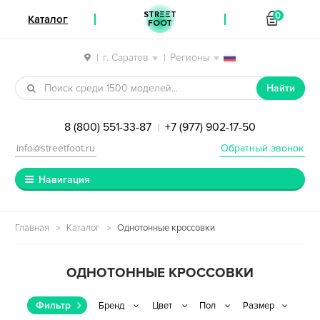
STREET
0
Каталог
FOOT
г. Саратов
Регионы
|
|
Перейти к навигации
Перейти к содержимому
Найти
8 (800) 551-33-87
+7 (977) 902-17-50
|
info@streetfoot.ru
Обратный звонок
Навигация
Главная
Каталог
Однотонные кроссовки
ОДНОТОННЫЕ КРОССОВКИ
Фильтр