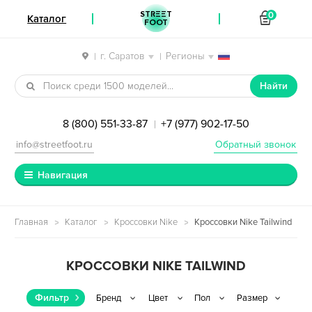
STREET
0
Каталог
FOOT
г. Саратов
Регионы
|
|
Перейти к навигации
Перейти к содержимому
Найти
8 (800) 551-33-87
+7 (977) 902-17-50
|
info@streetfoot.ru
Обратный звонок
Навигация
Главная
Каталог
Кроссовки Nike
Кроссовки Nike Tailwind
КРОССОВКИ NIKE TAILWIND
Фильтр