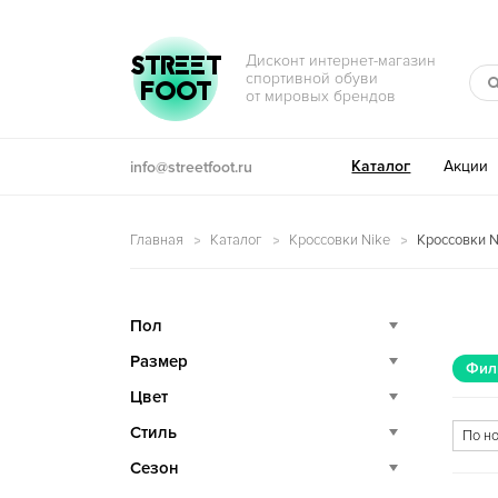
Перейти к навигации
Перейти к содержимому
STREET
Дисконт интернет-магазин
спортивной обуви
FOOT
от мировых брендов
Каталог
Акции
info@streetfoot.ru
Главная
Каталог
Кроссовки Nike
Кроссовки Ni
Пол
Размер
Фил
Цвет
Стиль
Сезон