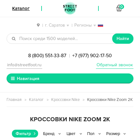
STREET
0
Каталог
FOOT
г. Саратов
Регионы
|
|
Перейти к навигации
Перейти к содержимому
Найти
8 (800) 551-33-87
+7 (977) 902-17-50
|
info@streetfoot.ru
Обратный звонок
Навигация
Главная
Каталог
Кроссовки Nike
Кроссовки Nike Zoom 2K
КРОССОВКИ NIKE ZOOM 2K
Фильтр