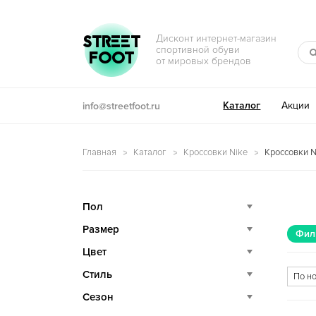
Перейти к навигации
Перейти к содержимому
STREET
Дисконт интернет-магазин
спортивной обуви
FOOT
от мировых брендов
Каталог
Акции
info@streetfoot.ru
Главная
Каталог
Кроссовки Nike
Кроссовки N
Пол
Размер
Фил
Цвет
Стиль
Сезон