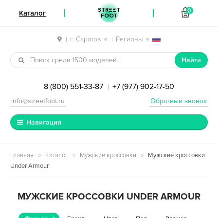
STREET
0
Каталог
FOOT
г. Саратов
Регионы
|
|
Перейти к навигации
Перейти к содержимому
Найти
8 (800) 551-33-87
+7 (977) 902-17-50
|
info@streetfoot.ru
Обратный звонок
Навигация
Главная
Каталог
Мужские кроссовки
Мужские кроссовки
Under Armour
МУЖСКИЕ КРОССОВКИ UNDER ARMOUR