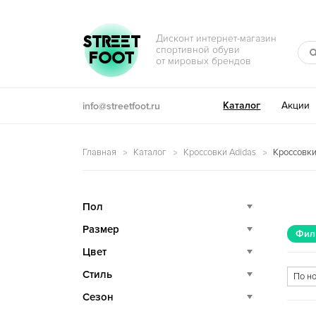
Перейти к навигации
Перейти к содержимому
STREET
Дисконт интернет-магазин
спортивной обуви
FOOT
от мировых брендов
Каталог
Акции
info@streetfoot.ru
Главная
Каталог
Кроссовки Adidas
Кроссовки
Пол
Размер
Фил
Цвет
Стиль
Сезон