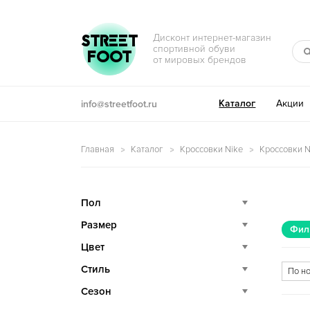
Перейти к навигации
Перейти к содержимому
STREET
Дисконт интернет-магазин
спортивной обуви
FOOT
от мировых брендов
Каталог
Акции
info@streetfoot.ru
Главная
Каталог
Кроссовки Nike
Кроссовки Ni
Пол
Размер
Фил
Цвет
Стиль
Сезон