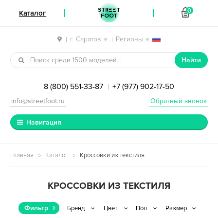
STREET
0
Каталог
FOOT
г. Саратов
Регионы
|
|
Перейти к навигации
Перейти к содержимому
Найти
8 (800) 551-33-87
+7 (977) 902-17-50
|
info@streetfoot.ru
Обратный звонок
Навигация
Главная
Каталог
Кроссовки из текстиля
КРОССОВКИ ИЗ ТЕКСТИЛЯ
Фильтр