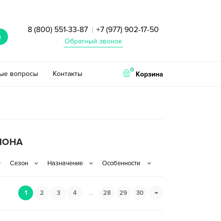
8 (800) 551-33-87
+7 (977) 902-17-50
|
и
Обратный звонок
0
тые вопросы
Контакты
Корзина
ЛОНА
1
2
3
4
…
28
29
30
→