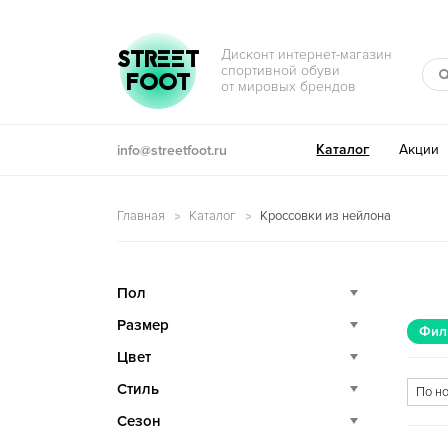
Перейти к навигации
Перейти к содержимому
STREET
Дисконт интернет-магазин
спортивной обуви
FOOT
от мировых брендов
Каталог
Акции
info@streetfoot.ru
Главная
Каталог
Кроссовки из нейлона
Пол
Размер
Фил
Цвет
Стиль
Сезон