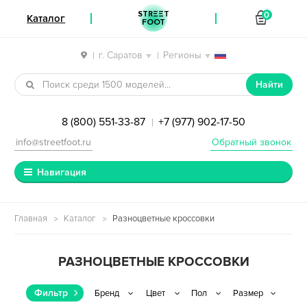
STREET
0
Каталог
FOOT
г. Саратов
Регионы
|
|
Перейти к навигации
Перейти к содержимому
Найти
8 (800) 551-33-87
+7 (977) 902-17-50
|
info@streetfoot.ru
Обратный звонок
Навигация
Главная
Каталог
Разноцветные кроссовки
РАЗНОЦВЕТНЫЕ КРОССОВКИ
Фильтр