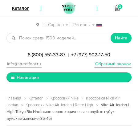
STREET
0
Каталог
FOOT
г. Саратов
Регионы
|
|
Перейти к навигации
Перейти к содержимому
Найти
8 (800) 551-33-87
+7 (977) 902-17-50
|
info@streetfoot.ru
Обратный звонок
Навигация
Главная
Каталог
Кроссовки Nike
Кроссовки Nike Air
Jordan
Кроссовки Nike Air Jordan 1 Retro High
Nike Air Jordan 1
High Tokyo Bio Hack сине-черно-коричневые-голубые нубук
мужские-женские (35-45)