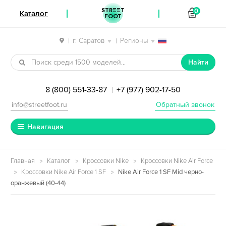
STREET
0
Каталог
FOOT
г. Саратов
Регионы
|
|
Перейти к навигации
Перейти к содержимому
Найти
8 (800) 551-33-87
+7 (977) 902-17-50
|
info@streetfoot.ru
Обратный звонок
Навигация
Главная
Каталог
Кроссовки Nike
Кроссовки Nike Air Force
Кроссовки Nike Air Force 1 SF
Nike Air Force 1 SF Mid черно-
оранжевый (40-44)